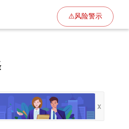
⚠️风险警示
择
X